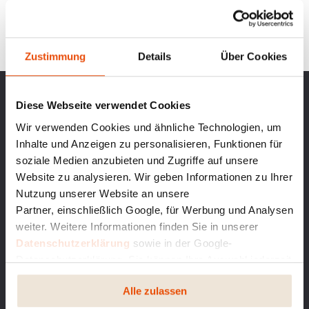
Zustimmung
Details
Über Cookies
Diese Webseite verwendet Cookies
Wir verwenden Cookies und ähnliche Technologien, um
Inhalte und Anzeigen zu personalisieren, Funktionen für
soziale Medien anzubieten und Zugriffe auf unsere
Website zu analysieren. Wir geben Informationen zu Ihrer
Nutzung unserer Website an unsere
Partner, einschließlich Google, für Werbung und Analysen
weiter. Weitere Informationen finden Sie in unserer
Datenschutzerklärung
sowie in der Google-
Datenschutzerklärung. Sie können Ihre Auswahl jederzeit
ändern oder widerrufen.
BESTELLEN SIE UNSEREN AKTUELLEN KATALOG
Alle zulassen
BEQUEM DIREKT NACH HAUSE UND LASSEN SIE