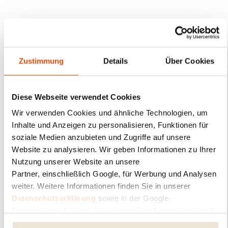
Anrede
*
Zustimmung
Details
Über Cookies
Vorname
*
Diese Webseite verwendet Cookies
Wir verwenden Cookies und ähnliche Technologien, um
Inhalte und Anzeigen zu personalisieren, Funktionen für
Nachname
*
soziale Medien anzubieten und Zugriffe auf unsere
Website zu analysieren. Wir geben Informationen zu Ihrer
Nutzung unserer Website an unsere
E-Mail Adresse
*
Partner, einschließlich Google, für Werbung und Analysen
weiter. Weitere Informationen finden Sie in unserer
Datenschutzerklärung
sowie in der Google-
PLZ
*
Datenschutzerklärung. Sie können Ihre Auswahl jederzeit
ändern oder widerrufen.