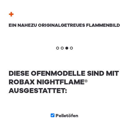
+
+
DEN
EIN NAHEZU ORIG­I­NAL­GE­TREUES FLAM­MEN­BILD
GLE
SC
DIESE OFENMODELLE SIND MIT
ROBAX NIGHTFLAME®
AUSGESTATTET:
Pellet­öfen