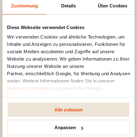
Zustimmung
Details
Über Cookies
Diese Webseite verwendet Cookies
Wir verwenden Cookies und ähnliche Technologien, um
Inhalte und Anzeigen zu personalisieren, Funktionen für
soziale Medien anzubieten und Zugriffe auf unsere
Website zu analysieren. Wir geben Informationen zu Ihrer
Nutzung unserer Website an unsere
Partner, einschließlich Google, für Werbung und Analysen
weiter. Weitere Informationen finden Sie in unserer
Datenschutzerklärung
sowie in der Google-
STANDARD
Datenschutzerklärung. Sie können Ihre Auswahl jederzeit
ändern oder widerrufen.
ROBAX NIGHTFLAME®
Alle zulassen
Im ausgeschalteten Zustand
Anpassen
reduziert ROBAX NightFlame® die
Einsicht in den Brennraum und