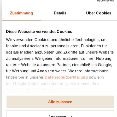
Zustimmung
Details
Über Cookies
OFENBILDER
Diese Webseite verwendet Cookies
Suchen Sie Bilder zu einem bestimmten Ofen?
Wir verwenden Cookies und ähnliche Technologien, um
Inhalte und Anzeigen zu personalisieren, Funktionen für
soziale Medien anzubieten und Zugriffe auf unsere Website
zu analysieren. Wir geben Informationen zu Ihrer Nutzung
unserer Website an unsere Partner, einschließlich Google,
für Werbung und Analysen weiter. Weitere Informationen
RIKA Mod­u­lare ­Öfen
finden Sie in unserer
Datenschutzerklärung
sowie in
der Google-Datenschutzerklärung. Sie können Ihre
RIKA Pellet­öfen
Auswahl jederzeit ändern oder widerrufen.
Alle zulassen
RIKA Kamin­öfen
Anpassen