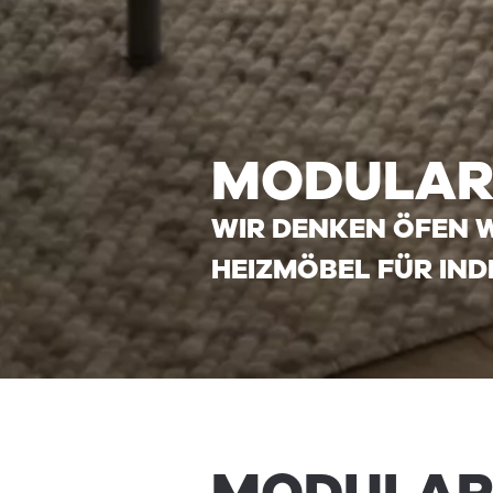
MOD­U­LAR
WIR DENKEN ÖFEN 
HEIZMÖBEL FÜR IND