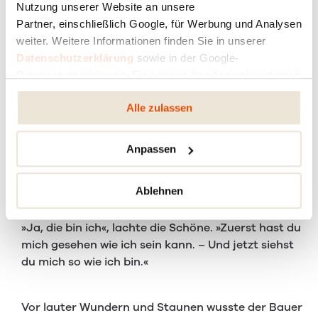
Nutzung unserer Website an unsere
Partner, einschließlich Google, für Werbung und Analysen
Ohne lange zu überlegen gab er der verhutzelten
weiter. Weitere Informationen finden Sie in unserer
Alten auf ihre runzelige Stirn ein Bussl – einen Kuss.
Datenschutzerklärung
sowie in der Google-
Datenschutzerklärung. Sie können Ihre Auswahl jederzeit
ändern oder widerrufen.
Da verwandelte sich die hässliche Alte in eine
Alle zulassen
strahlend schöne, anmutige Frau.
Anpassen
Verblüfft stammelte der Bauer: »Jetzt sag einmal:
Bist du am Ende die Perchtmutter?«
Ablehnen
»Ja, die bin ich«, lachte die Schöne. »Zuerst hast du
mich gesehen wie ich sein kann. – Und jetzt siehst
du mich so wie ich bin.«
Vor lauter Wundern und Staunen wusste der Bauer