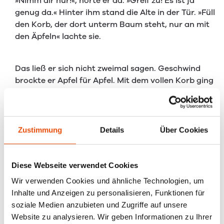
»Nimm dir nur!«, hörte er da. »Greif zu! Es ist ja
genug da.« Hinter ihm stand die Alte in der Tür. »Füll
den Korb, der dort unterm Baum steht, nur an mit
den Äpfeln« lachte sie.
Das ließ er sich nicht zweimal sagen. Geschwind
brockte er Apfel für Apfel. Mit dem vollen Korb ging
er zurück zu der Alten. »Hör gut zu«, meinte sie,
»goldene Äpfel sind schön und gut. Aber wenn
deine Frau einen von den Äpfeln isst, dann wird sie
auf der Stelle wieder gesund!«
Zustimmung
Details
Über Cookies
Nach all dem, was er gerade erlebt hatte, spürte
Diese Webseite verwendet Cookies
der Bauer, dass das nicht einfach so dahingesagt
Wir verwenden Cookies und ähnliche Technologien, um
war. Aber so recht konnte er es doch nicht glauben.
Inhalte und Anzeigen zu personalisieren, Funktionen für
»Wenn das wirklich stimmt«, meinte er, »dann
soziale Medien anzubieten und Zugriffe auf unsere
könntest du mir keine größere Freude machen. Ich
Website zu analysieren. Wir geben Informationen zu Ihrer
danke dir.«