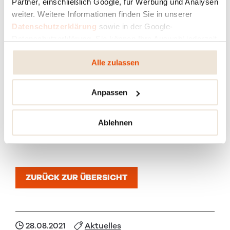
Partner, einschließlich Google, für Werbung und Analysen
weiter. Weitere Informationen finden Sie in unserer
Raum für Men⁠sch und Zu⁠kunft
Datenschutzerklärung
sowie in der Google-
Datenschutzerklärung. Sie können Ihre Auswahl jederzeit
ändern oder widerrufen.
Alle zulassen
Unabhängig heizen in unsicheren Zeiten –
warum Kaminöfen jetzt wichtiger denn je
Anpassen
sind
Leise Wärme dank intelligenter Technik: The
Ablehnen
Sound of Silence made by RIKA
ZURÜCK ZUR ÜBERSICHT
28.08.2021
Aktuelles