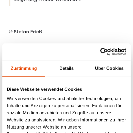
© Stefan Frieß
© HEATS Tirol
Zustimmung
Details
Über Cookies
+
DAS KÖNNTE SIE AUCH INTERESSIEREN:
Diese Webseite verwendet Cookies
Wir verwenden Cookies und ähnliche Technologien, um
Der Pelletofen MASTERPIECE 1951: Feuer
Inhalte und Anzeigen zu personalisieren, Funktionen für
mit Geschichte
soziale Medien anzubieten und Zugriffe auf unsere
Website zu analysieren. Wir geben Informationen zu Ihrer
Wenn aus einem Funken ein Feuer für
Nutzung unserer Website an unsere
Generationen wird — 75 Jahre RIKA